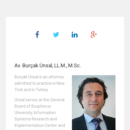
Av. Burçak Ünsal, LL.M., M.Sc.
Burçak Ünsal is an attorney
admitted to practice in New
York and in Turkey.
Ünsal serves at the General
Board of Bosphorus
University, Information
Systems Research and
Implementation Center and