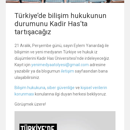
Türkiye’de bilişim hukukunun
durumunu Kadir Has’ta
tartışacağız
21 Aralık, Perşembe günü, sayın Eylem Yanardağ ile
bilişimin ve yeni medyanın Türkiye ve hukuk iz
düşümlerini Kadir Has Üniversitesi’nde irdeleyeceğiz.
Kayıt için
yenimedyaatolyesi@gmail.com
adresine
yazabilir ya da blogumun
iletişim
sayfasından bana
ulaşabilirsiniz.
Bilişim hukukuna
,
siber güvenliğe
ve
kişisel verilerin
korunması
konularına ilgi duyan herkesi bekliyoruz.
Görüşmek üzere!