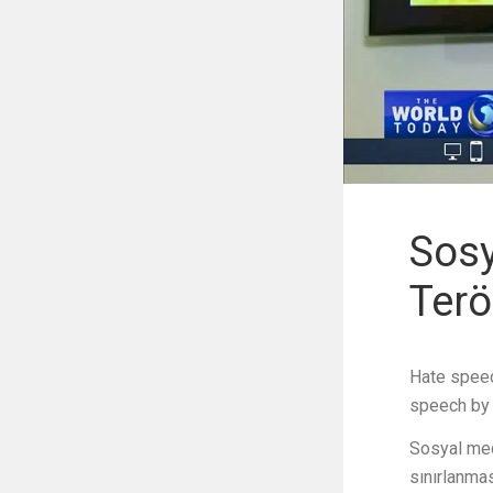
Sosy
Terör
Hate speech
speech by 
Sosyal medy
sınırlanmas