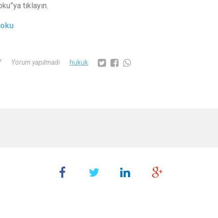
ku”ya tıklayın.
 oku
7
Yorum yapılmadı
hukuk