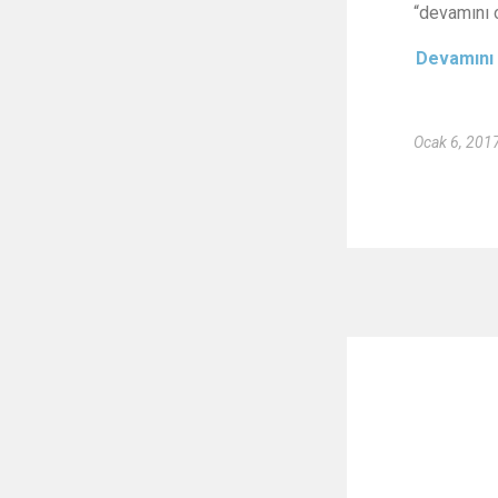
“devamını o
Devamını
Ocak 6, 201