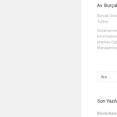
Av. Burça
Burçak Ünsal
Turkey.
Ünsal serve
Informatio
teaches Cyb
Management
Son Yazıl
Blockchain 