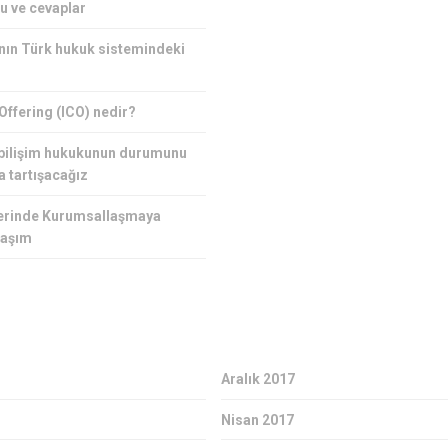
u ve cevaplar
nın Türk hukuk sistemindeki
 Offering (ICO) nedir?
 bilişim hukukunun durumunu
a tartışacağız
tlerinde Kurumsallaşmaya
laşım
Aralık 2017
Nisan 2017