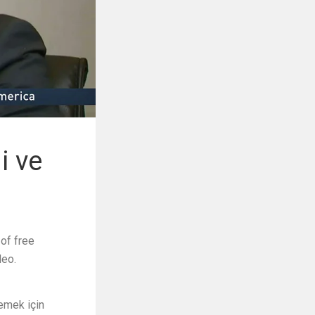
i ve
 of free
deo.
lemek için