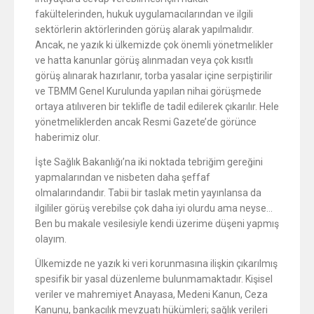
fakültelerinden, hukuk uygulamacılarından ve ilgili
sektörlerin aktörlerinden görüş alarak yapılmalıdır.
Ancak, ne yazık ki ülkemizde çok önemli yönetmelikler
ve hatta kanunlar görüş alınmadan veya çok kısıtlı
görüş alınarak hazırlanır, torba yasalar içine serpiştirilir
ve TBMM Genel Kurulunda yapılan nihai görüşmede
ortaya atılıveren bir teklifle de tadil edilerek çıkarılır. Hele
yönetmeliklerden ancak Resmi Gazete’de görünce
haberimiz olur.
İşte Sağlık Bakanlığı’na iki noktada tebriğim gereğini
yapmalarından ve nisbeten daha şeffaf
olmalarındandır. Tabii bir taslak metin yayınlansa da
ilgililer görüş verebilse çok daha iyi olurdu ama neyse…
Ben bu makale vesilesiyle kendi üzerime düşeni yapmış
olayım.
Ülkemizde ne yazık ki veri korunmasına ilişkin çıkarılmış
spesifik bir yasal düzenleme bulunmamaktadır. Kişisel
veriler ve mahremiyet Anayasa, Medeni Kanun, Ceza
Kanunu, bankacılık mevzuatı hükümleri; sağlık verileri