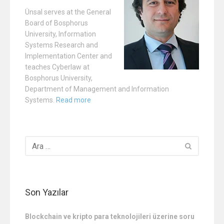
Ünsal serves at the General
Board of Bosphorus
University, Information
Systems Research and
Implementation Center and
teaches Cyberlaw at
Bosphorus University,
Department of Management and Information
Systems.
Read more
Son Yazılar
Blockchain ve kripto para teknolojileri üzerine soru