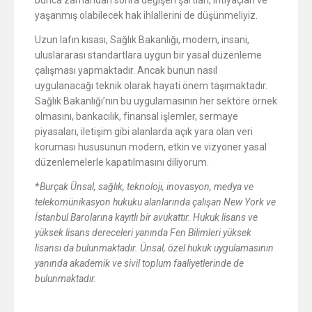
bunca zamandan sonra değişen şartları, ihtiyaçları ve
yaşanmış olabilecek hak ihlallerini de düşünmeliyiz.
Uzun lafın kısası, Sağlık Bakanlığı, modern, insani,
uluslararası standartlara uygun bir yasal düzenleme
çalışması yapmaktadır. Ancak bunun nasıl
uygulanacağı teknik olarak hayati önem taşımaktadır.
Sağlık Bakanlığı’nın bu uygulamasının her sektöre örnek
olmasını, bankacılık, finansal işlemler, sermaye
piyasaları, iletişim gibi alanlarda açık yara olan veri
koruması hususunun modern, etkin ve vizyoner yasal
düzenlemelerle kapatılmasını diliyorum.
*
Burçak Ünsal, sağlık, teknoloji, inovasyon, medya ve
telekomünikasyon hukuku alanlarında çalışan New York ve
İstanbul Barolarına kayıtlı bir avukattır. Hukuk lisans ve
yüksek lisans dereceleri yanında Fen Bilimleri yüksek
lisansı da bulunmaktadır. Ünsal, özel hukuk uygulamasının
yanında akademik ve sivil toplum faaliyetlerinde de
bulunmaktadır.