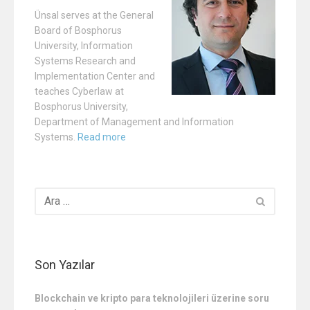
Ünsal serves at the General
Board of Bosphorus
University, Information
Systems Research and
Implementation Center and
teaches Cyberlaw at
Bosphorus University,
Department of Management and Information
Systems.
Read more
Son Yazılar
Blockchain ve kripto para teknolojileri üzerine soru