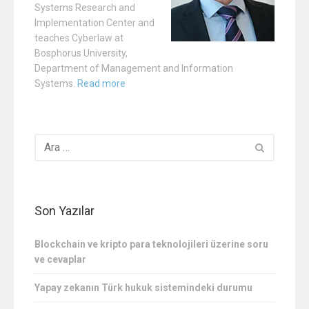
Systems Research and
Implementation Center and
teaches Cyberlaw at
Bosphorus University,
Department of Management and Information
Systems.
Read more
Son Yazılar
Blockchain ve kripto para teknolojileri üzerine soru
ve cevaplar
Yapay zekanın Türk hukuk sistemindeki durumu