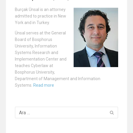
Burçak Ünsal is an attorney
admitted to practice in New
York and in Turkey.
Ünsal serves at the General
Board of Bosphorus
University, Information
Systems Research and
Implementation Center and
teaches Cyberlaw at
Bosphorus University,
Department of Management and Information
Systems.
Read more