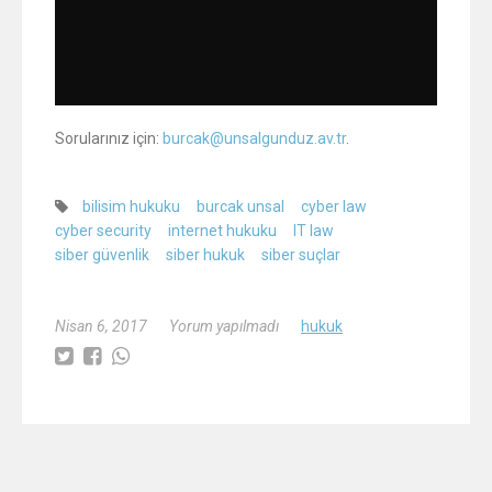
Sorularınız için:
burcak@unsalgunduz.av.tr
.
bilisim hukuku
burcak unsal
cyber law
cyber security
internet hukuku
IT law
siber güvenlik
siber hukuk
siber suçlar
Nisan 6, 2017
Yorum yapılmadı
hukuk