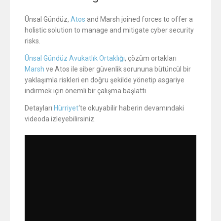
Ünsal Gündüz,
Atos
and Marsh joined forces to offer a
holistic solution to manage and mitigate cyber security
risks.
Ünsal Gündüz Avukatlık Ortaklığı
, çözüm ortakları
Marsh
ve Atos ile siber güvenlik sorununa bütüncül bir
yaklaşımla riskleri en doğru şekilde yönetip asgariye
indirmek için önemli bir çalışma başlattı.
Detayları
Hürriyet
‘te okuyabilir haberin devamındaki
videoda izleyebilirsiniz.