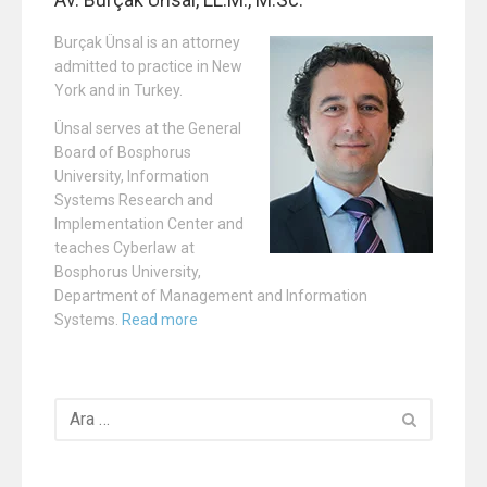
Burçak Ünsal is an attorney
admitted to practice in New
York and in Turkey.
Ünsal serves at the General
Board of Bosphorus
University, Information
Systems Research and
Implementation Center and
teaches Cyberlaw at
Bosphorus University,
Department of Management and Information
Systems.
Read more