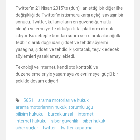
Twitter’ın 21 Nisan 2015’te (dün) ilan ettiği bir diğer ilke
değişikliği de Twitter’ın istismara karşı açtığı savaşın bir
sonucu. Twitter, kullanıcıların en güvendiği, mutlu
olduğu ve emniyette olduğu dijital platform olmak
istiyor. Bu sebeple bundan sonra seri olarak alacağı ilk
tedbir olarak doğrudan şiddet ve tehdit söylemi
yasağına, şiddeti ve tehdidi kışkırtacak, teşvik edecek
söylemleri yasaklamayı ekledi.
Teknoloji ve Internet, kendi oto kontrolü ve
düzenelemeleriyle yaşamaya ve evrilmeye, güçlü bir
şekilde devam ediyor!
5651
arama motorları ve hukuk
arama motorlarının hukuki sorumluluğu
bilisim hukuku
burcak unsal
internet
internet hukuku
siber güvenlik
siber hukuk
siber suçlar
twitter
twitter kapatma