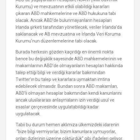
Kurumu) ve mevzuatının etkili olabildiği kararları
çıkaran ABD mahkemelerine ve ABD hukukuna tabi
olacak. Ancak ABD’de bulunmayanların hesapları
Irlanda şirketi tarafından yönetilecek, veriler İrlanda’da
saklanacak ve AB mevzuatına ve İrlanda Veri Koruma
Kurumu’nun düzenlemelerine tabi olacak.
Burada herkesin gözden kaçırdığı en önemli nokta
bence bu değişiklik sayesinde ABD mahkemelerinin ve
makamlarının ABD’de olmayanların hesapları hakkında
talep ettiği bilgi ve verdiği kararlar bakımından
Twitter’ın bu talep ve kararlara uymaktan imtina
edebilecek olmasıdır. Bundan sonra ABD makamları,
ABD’li olmayan hesaplar bakımından kendi kanunlarını
ancak uluslararası anlaşmaların izin verdiği usul ve
esaslar çerçevesinde uygulatabildiği kadar
uygulatacak.
Tabii bu durum hemen aklımıza ülkemizdeki idarenin
“bize bilgi vermiyorlar, bizim kanunlara uymuyorlar,
onları dizlerinin üzerine çöktürdük” gibi ifadeleri geliyor.