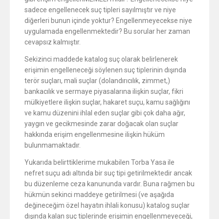
sadece engellenecek suç tipleri sayılmıştır ve niye
diğerleri bunun içinde yoktur? Engellenmeyecekse niye
uygulamada engellenmektedir? Bu sorular her zaman
cevapsız kalmıştır.
Sekizinci maddede katalog suç olarak belirlenerek
erişimin engelleneceği söylenen suç tiplerinin dışında
terör suçları, mali suçlar (dolandırıcılık, zimmet,)
bankacılık ve sermaye piyasalarına ilişkin suçlar, fikri
mülkiyetlere ilişkin suçlar, hakaret suçu, kamu sağlığını
ve kamu düzenini ihlal eden suçlar gibi çok daha ağır,
yaygın ve gecikmesinde zarar doğacak olan suçlar
hakkında erişim engellenmesine ilişkin hüküm
bulunmamaktadır.
Yukarıda belirttiklerime mukabilen Torba Yasa ile
nefret suçu adı altında bir suç tipi getirilmektedir ancak
bu düzenleme ceza kanununda vardır. Buna rağmen bu
hükmün sekinci maddeye getirilmesi (ve aşağıda
değineceğim özel hayatın ihlali konusu) katalog suçlar
dışında kalan suç tiplerinde erişimin engellenmeyeceği,