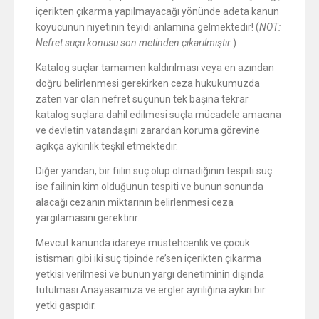
içerikten çıkarma yapılmayacağı yönünde adeta kanun
koyucunun niyetinin teyidi anlamına gelmektedir! (
NOT:
Nefret suçu konusu son metinden çıkarılmıştır.
)
Katalog suçlar tamamen kaldırılması veya en azından
doğru belirlenmesi gerekirken ceza hukukumuzda
zaten var olan nefret suçunun tek başına tekrar
katalog suçlara dahil edilmesi suçla mücadele amacına
ve devletin vatandaşını zarardan koruma görevine
açıkça aykırılık teşkil etmektedir.
Diğer yandan, bir fiilin suç olup olmadığının tespiti suç
ise failinin kim olduğunun tespiti ve bunun sonunda
alacağı cezanın miktarının belirlenmesi ceza
yargılamasını gerektirir.
Mevcut kanunda idareye müstehcenlik ve çocuk
istismarı gibi iki suç tipinde re’sen içerikten çıkarma
yetkisi verilmesi ve bunun yargı denetiminin dışında
tutulması Anayasamıza ve ergler ayrılığına aykırı bir
yetki gaspıdır.