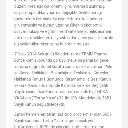
Internet aktörleri 5651 Sayılı yasanın ve ilgili mevzuatın
düzeltilmesi için çok önemli girişimlerde bulunmuş,
sayısız toplantılar yapmış, değişiklik tekliflerini ilgili
makamlara iletmiştir. İyi niyetle tüm ülke bunların
dinlenmesini ve bunun üzerine ülkenin ekonomik,
sosyal, hukuki ve eğitim menfaatlerine yönelik adımlar
atılmasını beklerken ne yazık ki dün gece yarısı itibarı ile
bu beklentilerimizin sonu hüsran olmuştur.
7 Ocak 2014 Salı günü öğleden sonra TBMM Plan ve
Bütçe komisyonunda görüşülmeye başlanarak, gece
yarısına doğru Genel Kurul’a sunulma kararı alınan “Aile
ve Sosyal Politikalar Bakanlığının Teşkilat ve Görevleri
Hakkında Kanun Hükmünde Kararname ile Bazı Kanun
ve Bazı Kanun Hükmünde Kararnamelerde Değişiklik
Yapılmasına Dair Kanun Tasarısı” isminde bir TORBA
YASA’nın (“Torba Yasa”) 92. ile 108. Maddeleri ile 5651
Sayılı Kanun değiştirilecektir.
Zaten hemen her tarafında ciddi problemler olan 5651
Sayılı Kanunun, Torba Yasa ile getirilecek yeni
hükümlerinin HEPSİ de çok ciddi problemlere gebe