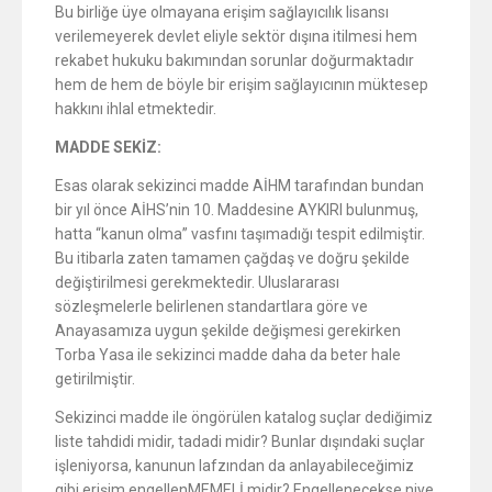
Bu birliğe üye olmayana erişim sağlayıcılık lisansı
verilemeyerek devlet eliyle sektör dışına itilmesi hem
rekabet hukuku bakımından sorunlar doğurmaktadır
hem de hem de böyle bir erişim sağlayıcının müktesep
hakkını ihlal etmektedir.
MADDE SEKİZ:
Esas olarak sekizinci madde AİHM tarafından bundan
bir yıl önce AİHS’nin 10. Maddesine AYKIRI bulunmuş,
hatta “kanun olma” vasfını taşımadığı tespit edilmiştir.
Bu itibarla zaten tamamen çağdaş ve doğru şekilde
değiştirilmesi gerekmektedir. Uluslararası
sözleşmelerle belirlenen standartlara göre ve
Anayasamıza uygun şekilde değişmesi gerekirken
Torba Yasa ile sekizinci madde daha da beter hale
getirilmiştir.
Sekizinci madde ile öngörülen katalog suçlar dediğimiz
liste tahdidi midir, tadadi midir? Bunlar dışındaki suçlar
işleniyorsa, kanunun lafzından da anlayabileceğimiz
gibi erişim engellenMEMELİ midir? Engellenecekse niye