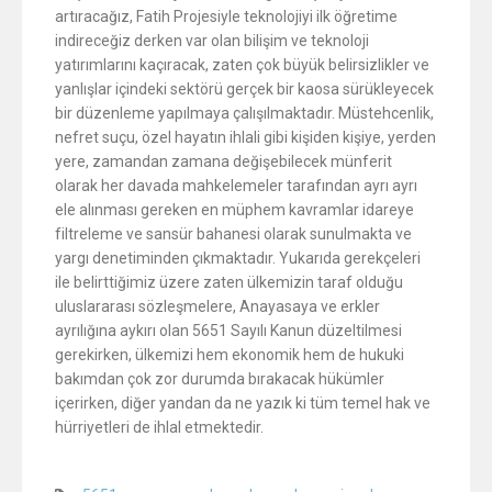
artıracağız, Fatih Projesiyle teknolojiyi ilk öğretime
indireceğiz derken var olan bilişim ve teknoloji
yatırımlarını kaçıracak, zaten çok büyük belirsizlikler ve
yanlışlar içindeki sektörü gerçek bir kaosa sürükleyecek
bir düzenleme yapılmaya çalışılmaktadır. Müstehcenlik,
nefret suçu, özel hayatın ihlali gibi kişiden kişiye, yerden
yere, zamandan zamana değişebilecek münferit
olarak her davada mahkelemeler tarafından ayrı ayrı
ele alınması gereken en müphem kavramlar idareye
filtreleme ve sansür bahanesi olarak sunulmakta ve
yargı denetiminden çıkmaktadır. Yukarıda gerekçeleri
ile belirttiğimiz üzere zaten ülkemizin taraf olduğu
uluslararası sözleşmelere, Anayasaya ve erkler
ayrılığına aykırı olan 5651 Sayılı Kanun düzeltilmesi
gerekirken, ülkemizi hem ekonomik hem de hukuki
bakımdan çok zor durumda bırakacak hükümler
içerirken, diğer yandan da ne yazık ki tüm temel hak ve
hürriyetleri de ihlal etmektedir.