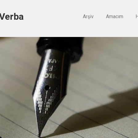
 Verba
Arşiv
Amacım
H