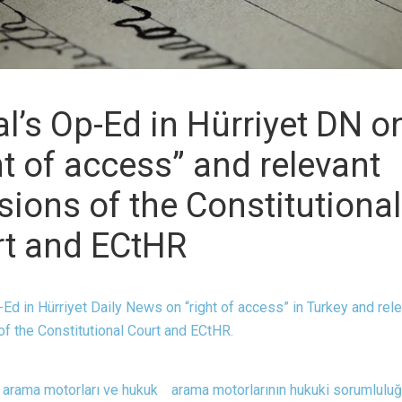
l’s Op-Ed in Hürriyet DN o
ht of access” and relevant
sions of the Constitutional
t and ECtHR
-Ed in Hürriyet Daily News on “right of access” in Turkey and rel
of the Constitutional Court and ECtHR.
arama motorları ve hukuk
arama motorlarının hukuki sorumlulu