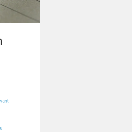
n
evant
ğu