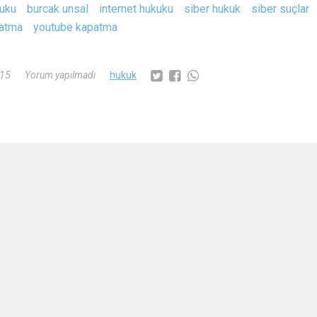
kuku
burcak unsal
internet hukuku
siber hukuk
siber suçlar
patma
youtube kapatma
015
Yorum yapılmadı
hukuk