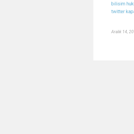
bilisim hu
twitter ka
Aralık 14, 2