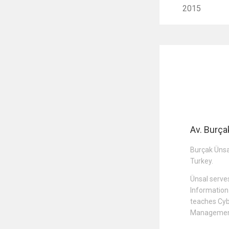
2015
Av. Burça
Burçak Ünsal
Turkey.
Ünsal serve
Informatio
teaches Cyb
Management