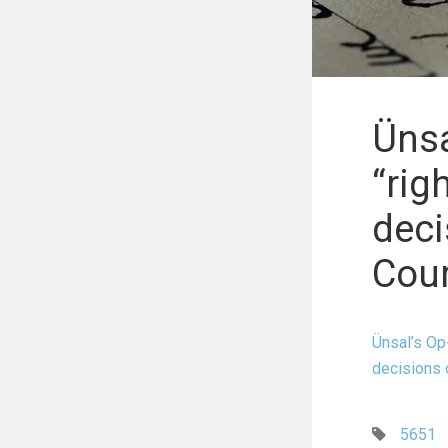
Ünsa
“rig
deci
Cour
Ünsal’s Op
decisions 
5651